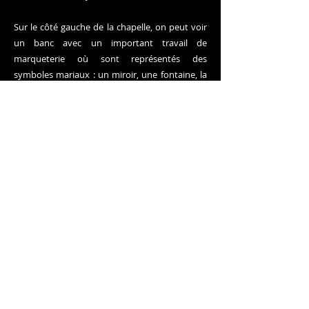
Sur le côté gauche de la chapelle, on peut voir
un banc avec un important travail de
marqueterie où sont représentés des
symboles mariaux : un miroir, une fontaine, la
lune et les étoiles. On retrouve également un
espace réservé à "Joaquin Coll". On se souvient
qu'en 1712, le patronage de cette chapelle fut
donné à Joan Coll. Les patrons de la chapelle et
leurs familles avaient le droit d'être enterrés
dans la chapelle et s'asseyaient sur les bancs
pour assister aux offices. Joaquim Coll i Vives,
qui était maire de Sóller, a été enterré comme
on peut le lire sur le perron d'entrée de la
chapelle le 19 novembre 1814. Ce banc est
l'œuvre de Pere Joan Grimalt (fin du XVIIIe
siècle).
Sur le côté droit de la chapelle, un autre banc,