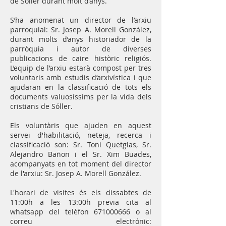
de Sóller durant molt d’anys.
S’ha anomenat un director de l’arxiu
parroquial: Sr. Josep A. Morell González,
durant molts d’anys historiador de la
parròquia i autor de diverses
publicacions de caire històric religiós.
L’equip de l’arxiu estarà compost per tres
voluntaris amb estudis d’arxivística i que
ajudaran en la classificació de tots els
documents valuosíssims per la vida dels
cristians de Sóller.
Els voluntàris que ajuden en aquest
servei d'habilitació, neteja, recerca i
classificació son: Sr. Toni Quetglas, Sr.
Alejandro Bañon i el Sr. Xim Buades,
acompanyats en tot moment del director
de l'arxiu: Sr. Josep A. Morell González.
L'horari de visites és els dissabtes de
11:00h a les 13:00h previa cita al
whatsapp del telèfon
671000666
o al
correu electrónic: