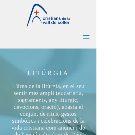
LITÚRGIA
L'àrea de la litúrgia, en el seu
sentit més ampli (eucaristia,
sagraments, any litúrgic,
devocions, oració), abasta el
conjunt de ritus, gestos
simbòlics i celebracions de la
vida cristiana com anunci i do
de l'acció salvadora de Déu.