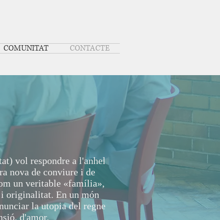
COMUNITAT
CONTACTE
tat) vol respondre a l'anhel
ra nova de conviure i de
com un veritable «família»,
 i originalitat. En un món
anunciar la utopia del regne
nsió, d'amor.