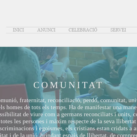
INICI
ANUNCI
CELEBRACIÓ
SERVEI
COMUNITAT
munió, fraternitat, reconciliació, perdó, comunitat, uni
ls homes de tots els temps. Ha de manifestar una mane
ssibilitat de viure com a germans reconciliats i units, 
otes les persones i màxim respecte de la seva llibertat
scriminacions i egoismes, els cristians estan cridats a 
nitat i de la unió, brindant espais de llibertat, de compre