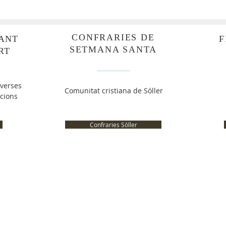
CONFRARIES DE
SANT
F
SETMANA SANTA
RT
iverses
Comunitat cristiana de Sóller
acions
Confraries Sóller