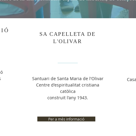
CIÓ
SA CAPELLETA DE
L'OLIVAR
ió
s
Santuari de Santa Maria de l'Olivar
Casa
Centre d'espiritualitat cristiana
catòlica
construït l'any 1943.
Per a més informació