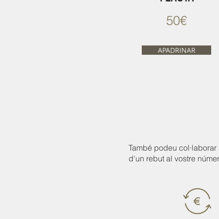
50€
APADRINAR
També podeu col·laborar am
d'un rebut al vostre númer