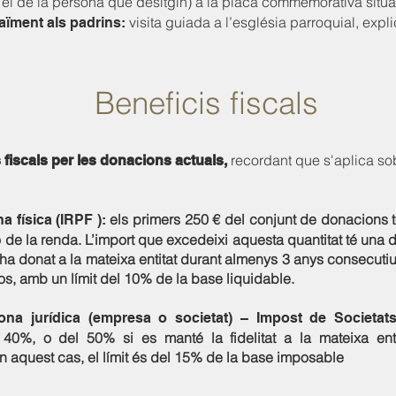
 el de la persona que desitgin) a la placa commemorativa situa
visita guiada a l’església parroquial, expl
raïment als padrins:
Beneficis fiscals
recordant que s'aplica sobr
 fiscals per les donacions actuals,
els primers 250 € del conjunt de donacions
na física (IRPF ):
ó de la renda. L’import que excedeixi aquesta quantitat té un
’ha donat a la mateixa entitat durant almenys 3 anys consecutius
sos, amb un límit del 10% de la base liquidable.
ona jurídica (empresa o societat) – Impost de Societats
40%, o del 50% si es manté la fidelitat a la mateixa ent
n aquest cas, el límit és del 15% de la base imposable