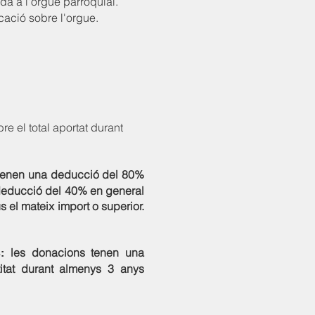
da a l'orgue parroquial.
icació sobre l'orgue.
e el total aportat durant
 tenen una deducció del 80%
a deducció del 40% en general
 el mateix import o superior.
les donacions tenen una
:
itat durant almenys 3 anys