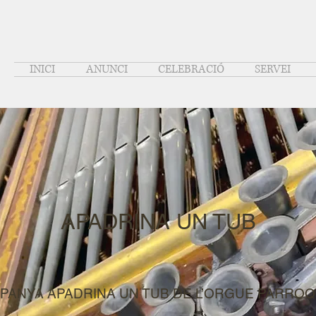
INICI
ANUNCI
CELEBRACIÓ
SERVEI
APADRINA UN TUB
PANYA APADRINA UN TUB DE L’ORGUE PARROQ