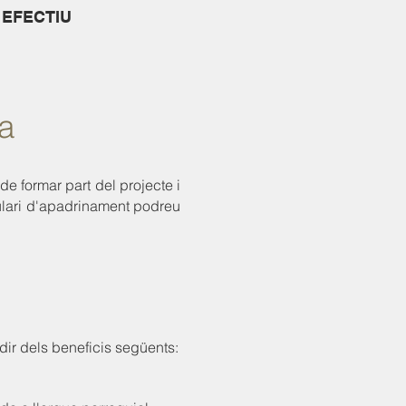
EFECTIU
a
e formar part del projecte i
ulari d'apadrinament podreu
ir dels beneficis següents: