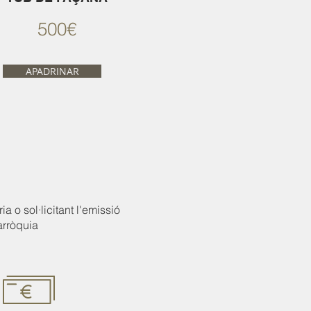
500€
APADRINAR
 o sol·licitant l'emissió
arròquia