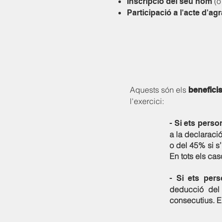
(o
Inscripció del seu nom
Participació a l'acte d'ag
Aquests són els
beneficis
l'exercici:
- Si ets perso
a la declaraci
o del 45% si s
En tots els ca
- Si ets pers
deducció del 
consecutius. E