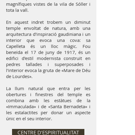
magnífiques vistes de la vila de Sóller i
tota la vall.
En aquest indret trobem un diminut
temple envoltat de natura, amb una
arquitectura d'inspiració gaudiniana i un
interior que evoca una cova: sa
Capelleta és un lloc màgic.
Fou
beneïda el 17 de juny de 1917, és un
edifici d'estil modernista construït en
pedres tallades i superposades i
l'interior evoca la gruta de «Mare de Déu
de Lourdes».
La llum natural que entra per les
obertures i finestres del temple es
combina amb les estàtues de la
«Immaculada» i de «Santa Bernadeta» i
les estalactites per donar un aspecte
únic en el seu interior.
CENTRE D'ESPIRITUALITAT