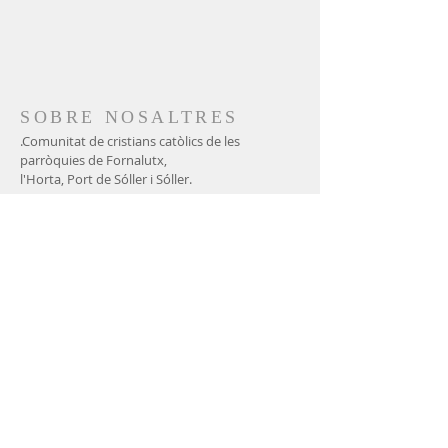
SOBRE NOSALTRES
.Comunitat de cristians catòlics de les
parròquies de Fornalutx,
l'Horta, Port de Sóller i Sóller.
671 000 666
ADREÇA
Gran via, 1
07100 - Sóller (illes Balears)
CONTACTE CORREU
ELECTRÒNIC