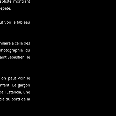
aptiste montrant
répète.
ut voir le tableau
laire à celle des
photographie du
aint Sébastien, le
 on peut voir le
enfant. Le garçon
e l'Estancia, une
clé du bord de la