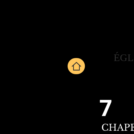
ÉGL
7
CHAPE