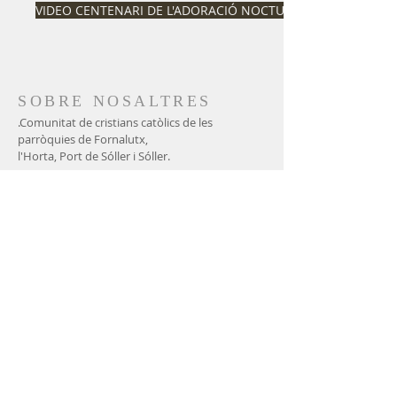
VIDEO CENTENARI DE L'ADORACIÓ NOCTURNA
SOBRE NOSALTRES
.Comunitat de cristians catòlics de les
parròquies de Fornalutx,
l'Horta, Port de Sóller i Sóller.
671 000 666
ADREÇA
Gran via, 1
07100 - Sóller (illes Balears)
CONTACTE CORREU
ELECTRÒNIC