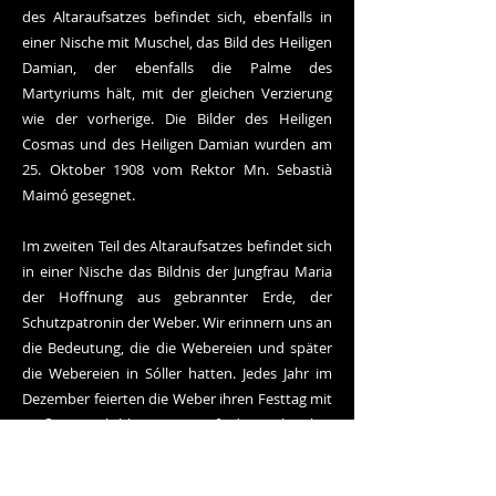
des Altaraufsatzes befindet sich, ebenfalls in
einer Nische mit Muschel, das Bild des Heiligen
Damian, der ebenfalls die Palme des
Martyriums hält, mit der gleichen Verzierung
wie der vorherige. Die Bilder des Heiligen
Cosmas und des Heiligen Damian wurden am
25. Oktober 1908 vom Rektor Mn. Sebastià
Maimó gesegnet.
Im zweiten Teil des Altaraufsatzes befindet sich
in einer Nische das Bildnis der Jungfrau Maria
der Hoffnung aus gebrannter Erde, der
Schutzpatronin der Weber. Wir erinnern uns an
die Bedeutung, die die Webereien und später
die Webereien in Sóller hatten. Jedes Jahr im
Dezember feierten die Weber ihren Festtag mit
großer Feierlichkeit. Die Zunft der Weber hat
die Vergoldung und Verzierung der Nische, in
der sich das Bild ihres Schutzpatrons befindet,