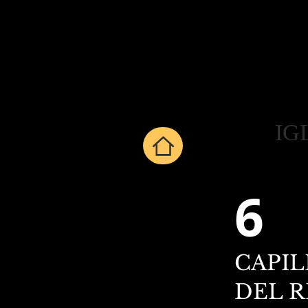
IG
6
CAPIL
DEL 