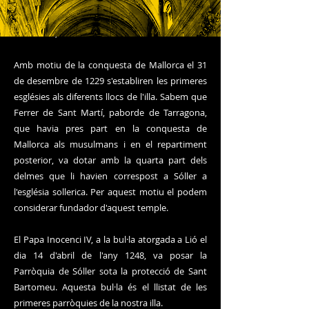
La Comunitat de Cristians de la Vall de Sóller
vos dóna la benvinguda a la Parròquia de Sant
Bartomeu, Patró de Sóller.
Amb motiu de la conquesta de Mallorca el 31
de desembre de 1229 s'establiren les primeres
esglésies als diferents llocs de l'illa. Sabem que
Ferrer de Sant Martí, paborde de Tarragona,
que havia pres part en la conquesta de
Mallorca als musulmans i en el repartiment
posterior, va dotar amb la quarta part dels
delmes que li havien correspost a Sóller a
l'església sollerica. Per aquest motiu el podem
considerar fundador d'aquest temple.
El Papa Inocenci IV, a la bul·la atorgada a Lió el
dia 14 d'abril de l'any 1248, va posar la
Parròquia de Sóller sota la protecció de Sant
Bartomeu. Aquesta bul·la és el llistat de les
primeres parròquies de la nostra illa.