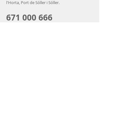
l'Horta, Port de Sóller i Sóller.
671 000 666
ADREÇA
Gran via, 1
07100 - Sóller (illes Balears)
CONTACTE CORREU
ELECTRÒNIC
Subscriu-te
© 2020 by ERA. Comunitat de
cristians de la Vall de Sóller