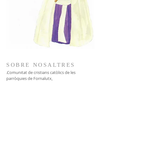
SOBRE NOSALTRES
.Comunitat de cristians catòlics de les
parròquies de Fornalutx,
l'Horta, Port de Sóller i Sóller.
671 000 666
ADREÇA
Gran via, 1
07100 - Sóller (illes Balears)