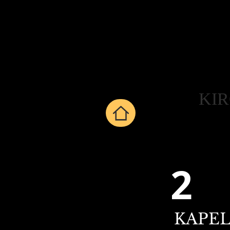
KI
2
KAPEL