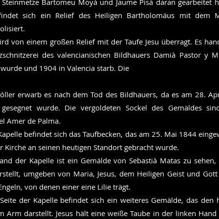
e Steinmetze Bartomeu Moyà und Jaume Pisà daran gearbeitet 
findet sich ein Relief des Heiligen Bartholomäus mit dem 
lisiert.
d von einem großen Relief mit der Taufe Jesu überragt. Es han
schnitzerei des valencianischen Bildhauers Damià Pastor y M
wurde und 1904 in Valencia starb. Die
ller erwarb es nach dem Tod des Bildhauers, da es am 28. Ap
a gesegnet wurde. Die vergoldeten Sockel des Gemäldes si
el Amer de Palma.
 Kapelle befindet sich das Taufbecken, das am 25. Mai 1844 einge
 Kirche an seinen heutigen Standort gebracht wurde.
and der Kapelle ist ein Gemälde von Sebastià Matas zu sehen,
arstellt, umgeben von Maria, Jesus, dem Heiligen Geist und Got
Engeln, von denen einer eine Lilie trägt.
Seite der Kapelle befindet sich ein weiteres Gemälde, das den h
 Arm darstellt. Jesus hält eine weiße Taube in der linken Hand