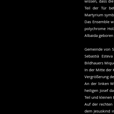
wissen, dass di
Teil der Tür be
Martyrium symbo
Das Ensemble wir
polychrome Holz
Albaida geboren 
Gemeinde von Só
Sebastià Estev
Bildhauers Miqu
In der Mitte der
Vergrößerung der
An der linken W
heiligen Josef d
Teil und kleinen 
Auf der rechten 
dem Jesuskind im