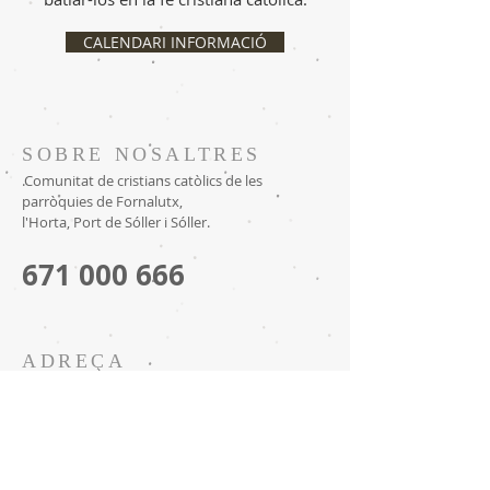
CALENDARI INFORMACIÓ
SOBRE NOSALTRES
.Comunitat de cristians catòlics de les
parròquies de Fornalutx,
l'Horta, Port de Sóller i Sóller.
671 000 666
ADREÇA
Gran via, 1
07100 - Sóller (illes Balears)
CONTACTE CORREU
ELECTRÒNIC