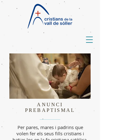
ANUNCI
PREBAPTISMAL
Per pares, mares i padrins que
volen fer els seus fills cristians i
batiar-los en la fe cristiana catòlica.