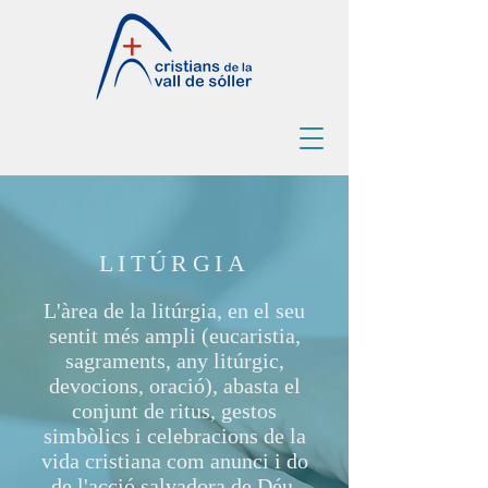
LITÚRGIA
L'àrea de la litúrgia, en el seu
sentit més ampli (eucaristia,
sagraments, any litúrgic,
devocions, oració), abasta el
conjunt de ritus, gestos
simbòlics i celebracions de la
vida cristiana com anunci i do
de l'acció salvadora de Déu.