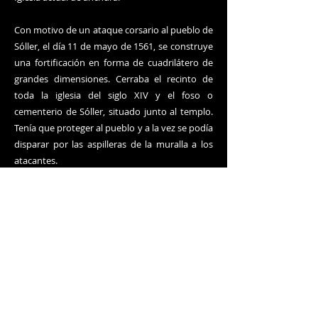
Con motivo de un ataque corsario al pueblo de
Sóller, el día 11 de mayo de 1561, se construye
una fortificación en forma de cuadrilátero de
grandes dimensiones. Cerraba el recinto de
toda la iglesia del siglo XIV y el foso o
cementerio de Sóller, situado junto al templo.
Tenía que proteger al pueblo y a la vez se podía
disparar por las aspilleras de la muralla a los
atacantes.
Entre los siglos XVII y XVIII se construye la
iglesia barroca que, en su interior, es la que se
puede ver actualmente.
El arquitecto Joan Rubió i Bellver, discípulo de
Antoni Gaudí, construye las obras modernistas
entre los años 1904 y 1947. La gran fachada
que se ha visto desde la plaza es de un