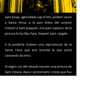
Presideix el conjunt un quadre amb una
pintura que representa la Mare de Déu amb
l'Infant ; a l'esquerra hi ha Sant Josep i, davall
Sant Josep, agenollada cap el Nin, podem veure
a Santa Anna; a la part dreta del conjunt
trobem a Sant Joaquim. A la part superior de la
pintura hi ha Déu Pare, l'esperit Sant i àngels.
A la predel·la trobem una reproducció de la
Santa Cena que ens recorda la que pintà
Leonardo da Vinci.
Al segon cos del retaule veurem una pintura de
Sant Esteve, diaca i protomàrtir cristià que fou
lapidat a Jerusalem l'any 36. A la pintura se'l pot
veure amb la palma del martiri i pedres als seus
peus.
A la dreta d'aquest retaule se troba una pica
baptismal. És la que s'utilitza actualment.