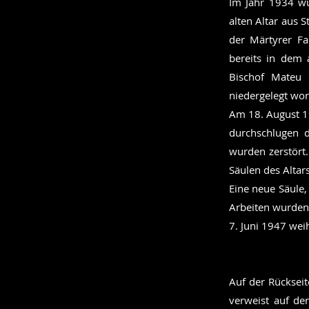
Im Jahr 1934 wu
alten Altar aus 
der Märtyrer Fa
bereits in dem 
Bischof Mateu
niedergelegt wo
Am 18. August 19
durchschlugen d
wurden zerstört.
Säulen des Alta
Eine neue Säule,
Arbeiten wurden
7. Juni 1947 wei
Auf der Rückseit
verweist auf de