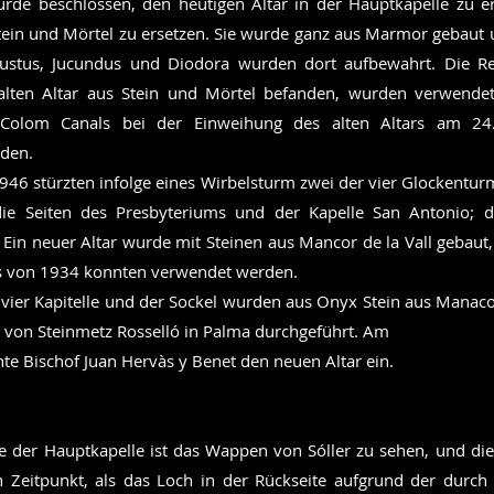
rde beschlossen, den heutigen Altar in der Hauptkapelle zu e
Stein und Mörtel zu ersetzen. Sie wurde ganz aus Marmor gebaut 
ustus, Jucundus und Diodora wurden dort aufbewahrt. Die Rel
alten Altar aus Stein und Mörtel befanden, wurden verwende
 Colom Canals bei der Einweihung des alten Altars am 24
rden.
46 stürzten infolge eines Wirbelsturm zwei der vier Glockentur
ie Seiten des Presbyteriums und der Kapelle San Antonio; d
 Ein neuer Altar wurde mit Steinen aus Mancor de la Vall gebaut
rs von 1934 konnten verwendet werden.
 vier Kapitelle und der Sockel wurden aus Onyx Stein aus Manacor
 von Steinmetz Rosselló in Palma durchgeführt. Am
hte Bischof Juan Hervàs y Benet den neuen Altar ein.
e der Hauptkapelle ist das Wappen von Sóller zu sehen, und di
n Zeitpunkt, als das Loch in der Rückseite aufgrund der durch