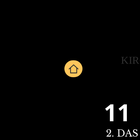
KI
11
2. DA