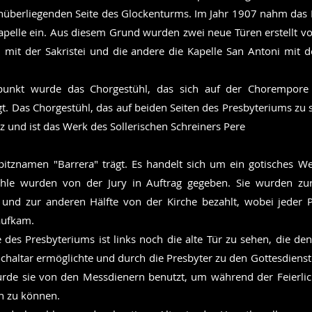
enüberliegenden Seite des Glockenturms. Im Jahr 1907 nahm das 
pelle ein. Aus diesem Grund wurden zwei neue Türen erstellt vo
n mit der Sakristei und die andere die Kapelle San Antoni mit
punkt wurde das Chorgestühl, das sich auf der Chorempore
gt. Das Chorgestühl, das auf beiden Seiten des Presbyteriums zu s
 und ist das Werk des Sollerischen Schreiners Pere
Spitznamen "Barrera" trägt. Es handelt sich um ein gotisches W
hle wurden von der Jury in Auftrag gegeben. Sie wurden zu
 und zur anderen Hälfte von der Kirche bezahlt, wobei jeder Pr
aufkam.
 des Presbyteriums ist links noch die alte Tür zu sehen, die d
chaltar ermöglichte und durch die Presbyter zu den Gottesdiens
wurde sie von den Messdienern benutzt, um während der Feierlic
n zu können.