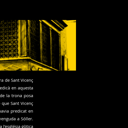
ura de Sant Vicenç
redicà en aquesta
 de la trona posa
e que Sant Vicenç
havia predicat en
venguda a Sóller.
l'església gòtica