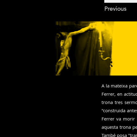
Previous
A la mateixa pare
Ferrer, en actit
trona tres sermo
"construida ante
Ferrer va morir 
aquesta trona pe
També posa "tras