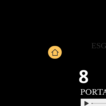
ESG
8
PORTA