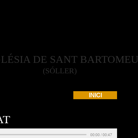
LÉSIA DE SANT BARTOME
(SÓLLER)
INICI
AT
00:00 / 00:47