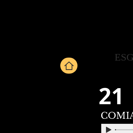
ESG
21
COMI