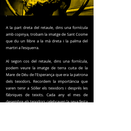
El retaule d'aquesta capella va ser beneït el dia
29 de juny de 1829. El presideix la talla de fusta
policromada de Sant Pere.
A la part dreta del retaule, dins una fornícula
amb copinya, trobam la imatge de Sant Cosme
que du un llibre a la mà dreta i la palma del
martiri a l'esquerra.
Al segon cos del retaule, dins una fornícula,
podem veure la imatge de terra cuita de la
Mare de Déu de l'Esperança que era la patrona
dels teixidors. Recordem la importància que
varen tenir a Sóller els teixidors i després les
fàbriques de teixits. Cada any el mes de
desembre els teixidors celebraven la seva festa
amb molta solemnitat. De fet el gremi de
teixidors va pagar el daurat i la decoració de la
fornícula on se troba la imatge de la seva
patrona.