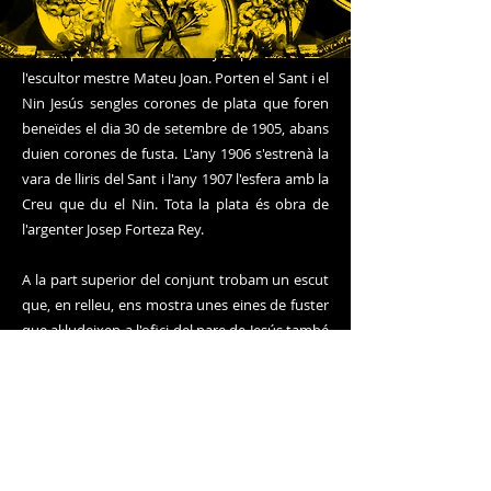
Ens trobem a la capella de Sant Josep. Presidint
un retaule barroc del segle XVIII podem veure
la talla policromada de Sant Josep, és obra de
l'escultor mestre Mateu Joan. Porten el Sant i el
Nin Jesús sengles corones de plata que foren
beneïdes el dia 30 de setembre de 1905, abans
duien corones de fusta. L'any 1906 s'estrenà la
vara de lliris del Sant i l'any 1907 l'esfera amb la
Creu que du el Nin. Tota la plata és obra de
l'argenter Josep Forteza Rey.
A la part superior del conjunt trobam un escut
que, en relleu, ens mostra unes eines de fuster
que al·ludeixen a l'ofici del pare de Jesús també
obra de Miquel Arcas. Abans hi havia un escut
amb una ballesta en referència als patrons
d'aquesta capella que era la família Ballester del
Port.
Val la pena que ens fixem amb els relleus de les