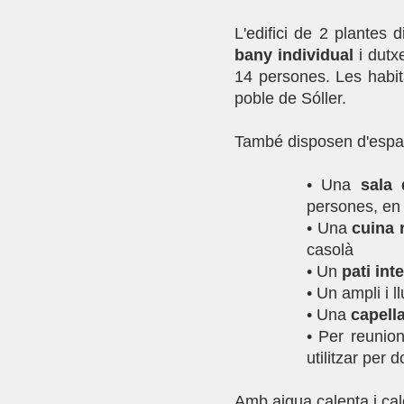
L'edifici de 2 plantes
bany individual
i dutx
14 persones. Les habita
poble de Sóller.
També disposen d'espai
• Una
sala 
persones, en 
• Una
cuina 
casolà
• Un
pati inte
• Un ampli i 
• Una
capell
• Per reunion
utilitzar per d
Amb aigua calenta i cal