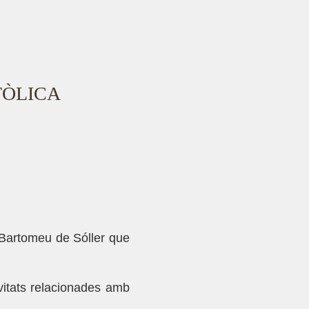
TÒLICA
t Bartomeu de Sóller que
ivitats relacionades amb