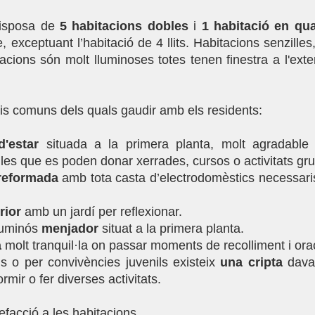
 disposa de
5 habitacions dobles
i
1 habitació en quat
e, exceptuant l’habitació de 4 llits. Habitacions senzille
cions són molt lluminoses totes tenen finestra a l'exter
s comuns dels quals gaudir amb els residents:
d'estar
situada a la primera planta, molt agradable
les que es poden donar xerrades, cursos o activitats gru
reformada
amb tota casta d’electrodomèstics necessaris 
rior
amb un jardí per reflexionar.
lluminós
menjador
situat a la primera planta.
a
molt tranquil·la on passar moments de recolliment i ora
s o per convivències juvenils existeix
una cripta
dava
ormir o fer diverses activitats.
efacció a les habitacions.